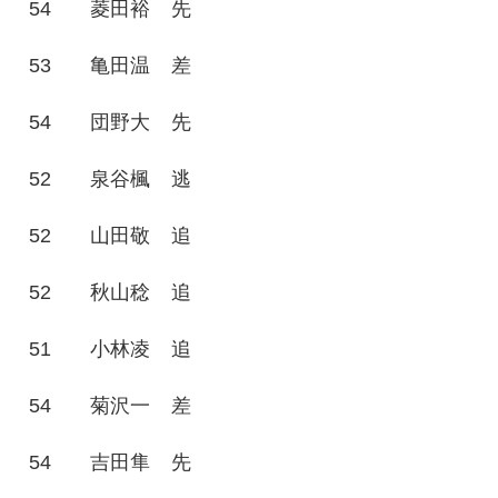
54
菱田裕
先
53
亀田温
差
54
団野大
先
52
泉谷楓
逃
52
山田敬
追
52
秋山稔
追
51
小林凌
追
54
菊沢一
差
54
吉田隼
先