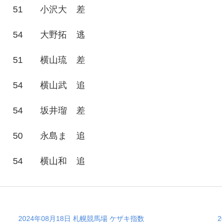
51
小沢大
差
54
大野拓
逃
51
横山琉
差
54
横山武
追
54
坂井瑠
差
50
永島ま
追
54
横山和
追
2024年08月18日 札幌競馬場 ケザキ指数