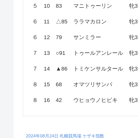
５
10
83
マニトゥーリン
牝3
６
11
△85
ララマカロン
牝3
６
12
79
サンミラー
牝3
７
13
○91
トゥールアンレール
牝3
７
14
▲86
トミケンサルタール
牝3
８
15
68
オマツリサンバ
牝3
８
16
42
ウヒョウノヒビキ
牝3
2024年08月24日 札幌競馬場 ケザキ指数