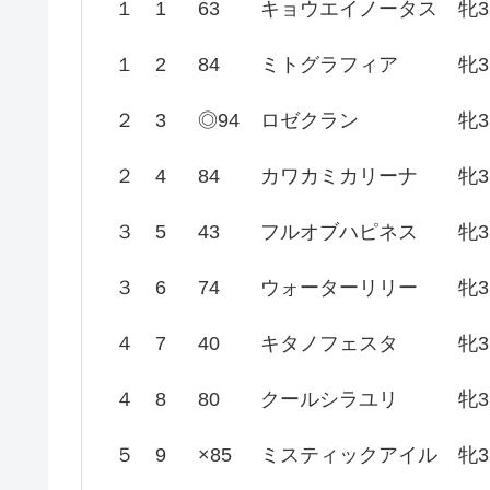
１
1
63
キョウエイノータス
牝3
１
2
84
ミトグラフィア
牝3
２
3
◎94
ロゼクラン
牝3
２
4
84
カワカミカリーナ
牝3
３
5
43
フルオブハピネス
牝3
３
6
74
ウォーターリリー
牝3
４
7
40
キタノフェスタ
牝3
４
8
80
クールシラユリ
牝3
５
9
×85
ミスティックアイル
牝3