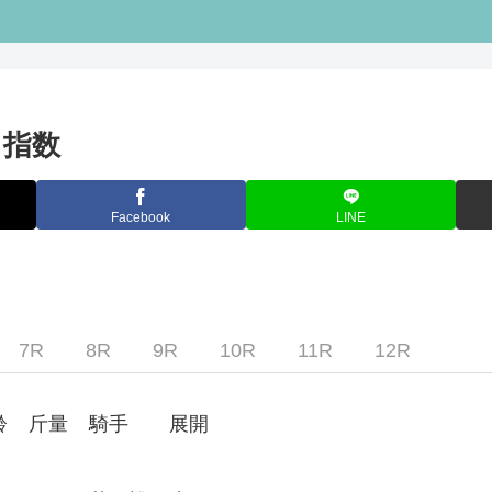
キ指数
Facebook
LINE
7R
8R
9R
10R
11R
12R
齢
斤量
騎手
展開