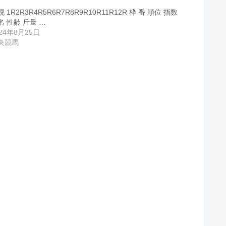
 1R2R3R4R5R6R7R8R9R10R11R12R 枠 番 順位 指数
名 性齢 斤量 …
024年8月25日
央競馬