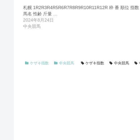
札幌 1R2R3R4R5R6R7R8R9R10R11R12R 枠 番 順位 指数
馬名 性齢 斤量 …
2024年8月24日
中央競馬
ケザキ指数
中央競馬
ケザキ指数
中央競馬