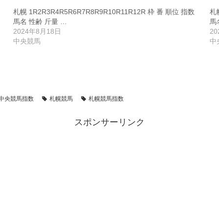
札幌 1R2R3R4R5R6R7R8R9R10R11R12R 枠 番 順位 指数
札幌
馬名 性齢 斤量 …
馬
2024年8月18日
2
中央競馬
中
中央競馬指数
札幌競馬
札幌競馬指数
スポンサーリンク