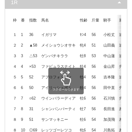
1R
枠
番
指数
馬名
性齢
斤量
騎手
展開
１
1
36
イガリマ
ｾﾝ4
56
小松丈
追
２
2
▲58
メイショウシオサキ
牝4
51
山田義
追
３
3
△53
ゲンパチキララ
牡8
53
中山蓮
追
４
4
×53
ファビュラスナイト
牡4
56
金山昇
先
５
5
52
アプロフォンディ
牡4
56
吉本隆
追
６
6
50
アイリッシュボム
牡4
56
田中直
先
スクロールできます
７
7
○62
ウインバラーディア
牡6
56
石川慎
先
７
8
31
シャンパンパーティ
牡7
56
長田進
差
８
9
51
サンマッキニー
牡6
54
加茂飛
差
８
10
◎69
レッツゴーレツコ
牝6
54
川島拓
差