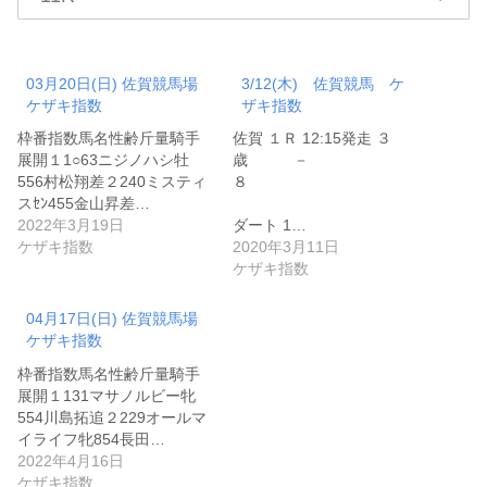
03月20日(日) 佐賀競馬場
3/12(木) 佐賀競馬 ケ
ケザキ指数
ザキ指数
枠番指数馬名性齢斤量騎手
佐賀 １Ｒ 12:15発走 ３
展開１1○63ニジノハシ牡
歳 －
556村松翔差２240ミスティ
８
スｾﾝ455金山昇差…
2022年3月19日
ダート 1…
ケザキ指数
2020年3月11日
ケザキ指数
04月17日(日) 佐賀競馬場
ケザキ指数
枠番指数馬名性齢斤量騎手
展開１131マサノルビー牝
554川島拓追２229オールマ
イライフ牝854長田…
2022年4月16日
ケザキ指数