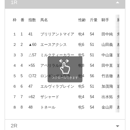
1R
枠
番
指数
馬名
性齢
斤量
騎手
展開
１
1
41
ブリリアントマイア
牝4
54
田中純
先
２
2
▲60
エースアクシス
牝6
51
山田義
差
３
3
△57
ミルクティーカラー
牝5
51
中山蓮
追
４
4
×55
アペリラルビー
牝8
54
田中直
追
５
5
◎72
ロンギングユウタ
牡4
56
竹吉徹
差
スクロールできます
６
6
47
エルヴィラブレイン
牝5
51
加茂飛
追
７
7
○62
ザシャード
牝4
54
出水拓
先
８
8
48
トネール
牝5
54
金山昇
差
2R