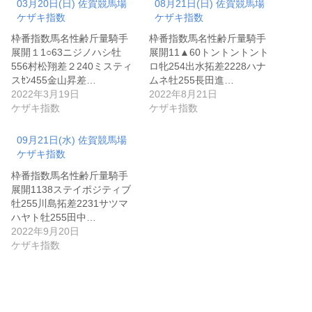
03月20日(日) 佐賀競馬場
08月21日(日) 佐賀競馬場
ケザキ指数
ケザキ指数
枠番指数馬名性齢斤量騎手
枠番指数馬名性齢斤量騎手
展開１1○63ニジノハシ牡
展開11▲60トントントント
556村松翔差２240ミスティ
ロ牝254出水拓差2228ハナ
スｾﾝ455金山昇差…
ムネ牡255長田進…
2022年3月19日
2022年8月21日
ケザキ指数
ケザキ指数
09月21日(水) 佐賀競馬場
ケザキ指数
枠番指数馬名性齢斤量騎手
展開1138ステイポジティブ
牡255川島拓差2231サツマ
ハヤト牡255田中…
2022年9月20日
ケザキ指数