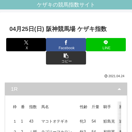
ケザキの競馬指数サイト
04月25日(日) 阪神競馬場 ケザキ指数
X
Facebook
LINE
コピー
2021.04.24
1R
枠
番
指数
馬名
性齢
斤量
騎手
展開
１
1
43
マコトオテギネ
牝3
54
鮫島克
追
２
2
△85
ラブリーマカロン
牝3
54
和田翼
差