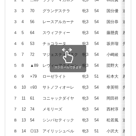
３
3
70
グランデステラ
牝3
54
国分優
追
３
4
56
レースアルカーナ
牝3
54
国分恭
追
４
5
64
スウィフティー
牝3
54
藤懸貴
差
４
6
53
チョコラータ
牝3
54
坂井瑠
先
５
7
72
マジェスティアスク
牝3
54
小崎綾
追
５
8
▲89
レヴィーアクイーン
牝3
54
団野大
先
スクロールできます
６
9
×79
ローゼライト
牝3
51
松本大
差
６
10
○93
サトノフィオーレ
牝3
54
幸英明
先
７
11
61
コニャックダイヤ
牝3
54
岡田祥
先
７
12
74
メモリーズ
牝3
54
西村淳
差
８
13
54
シンパセティック
牝3
54
松若風
追
８
14
◎13
アイリッシュベル
牝3
51
小沢大
差