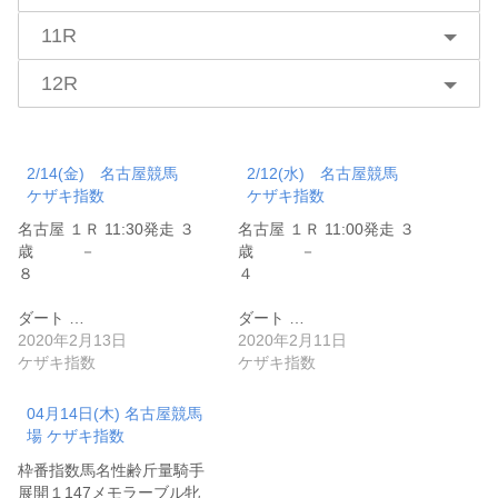
11R
12R
2/14(金) 名古屋競馬
2/12(水) 名古屋競馬
ケザキ指数
ケザキ指数
名古屋 １Ｒ 11:30発走 ３
名古屋 １Ｒ 11:00発走 ３
歳 －
歳 －
８
４
ダート …
ダート …
2020年2月13日
2020年2月11日
ケザキ指数
ケザキ指数
04月14日(木) 名古屋競馬
場 ケザキ指数
枠番指数馬名性齢斤量騎手
展開１147メモラーブル牝