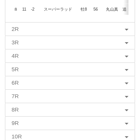
８
11
-2
スーパーラッド
牡8
56
丸山真
追
2R
3R
4R
5R
6R
7R
8R
9R
10R