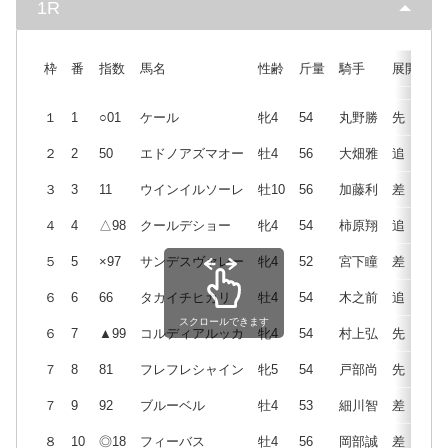
1R
枠
番
指数
馬名
性齢
斤量
騎手
展開
１
1
○01
ケール
牝4
54
丸野勝
先
２
2
50
エドノアズマオー
牡4
56
大畑雅
追
３
3
11
ウインイルソーレ
牡10
56
加藤利
差
４
4
△98
クールデショー
牝4
54
柿原翔
追
５
5
×97
サンデスヴァレー
牝4
52
宮下瞳
差
６
6
66
タカイチヒカリ
牡4
54
木之前
追
スクロールできます
６
7
▲99
コルディアルッカ
牝4
54
村上弘
先
７
8
81
フレフレシャイン
牝5
54
戸部尚
先
７
9
92
ブルーベル
牡4
53
細川智
差
８
10
◎18
フィーバス
牡4
56
岡部誠
差