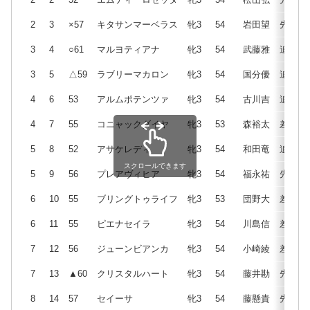
2
3
×57
キタサンマーベラス
牝3
54
岩田望
先
3
4
○61
マルヨティアナ
牝3
54
武藤雅
追
3
5
△59
ラブリーマカロン
牝3
54
国分優
追
4
6
53
アルムポテンツァ
牝3
54
古川吉
追
4
7
55
コニャックダイヤ
牝3
53
森裕太
差
5
8
52
アサケレディ
牝3
54
和田竜
追
スクロールできます
5
9
56
プレアヴィヒア
牝3
54
福永祐
先
6
10
55
ブリングトゥライフ
牝3
53
団野大
差
6
11
55
ピエナセイラ
牝3
54
川島信
差
7
12
56
ジューンビアンカ
牝3
54
小崎綾
差
7
13
▲60
クリスタルハート
牝3
54
藤井勘
先
8
14
57
セイーサ
牝3
54
藤懸貴
先