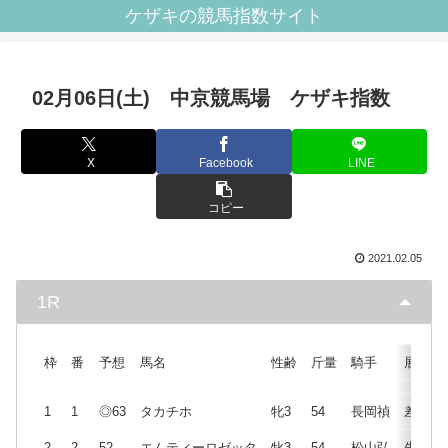
ケザキの競馬指数サイト
02月06日(土) 中京競馬場 ケザキ指数
X
Facebook
LINE
コピー
2021.02.05
1R
枠
番
予想
馬名
性齢
斤量
騎手
展開
1
1
◎63
タカチホ
牝3
54
長岡禎
差
2
2
52
エムティーロゼッタ
牝3
54
松山弘
先