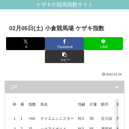
ケザキの競馬指数サイト
02月05日(土) 小倉競馬場 ケザキ指数
X
Facebook
LINE
コピー
2022.02.04
1R
枠
番
指数
馬名
性齢
斤量
騎手
展開
１
1
×64
テイエムシニスター
牡3
56
古川吉
先
２
2
31
ハクアイボリイ
牡3
56
菱田裕
差