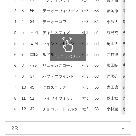
３
3
56
テーオーヴィヴァン
牡3
56
藤岡康
差
４
4
34
テーオーロワ
牡3
54
小沢大
追
５
5
△71
テキサスフィズ
牝3
54
鮫島克
先
５
6
▲74
ラインメッセージ
牡3
53
角田大
先
６
7
◎83
ルアル
牡3
56
西村淳
差
スクロールできます
６
8
○75
リュッカクローナ
牡3
56
富田暁
先
７
9
37
パフオブウインド
牡3
53
原優介
追
７
10
45
クロステック
牡3
56
岩田康
追
８
11
51
ワイワイウォリアー
牡3
55
秋山稔
差
８
12
42
チョコレートミルク
牡3
53
小林凌
追
2R