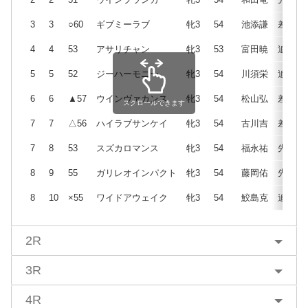
3
3
○60
ギブミーラブ
牝3
54
池添謙
差
4
4
53
アサリチャン
牝3
53
富田暁
追
5
5
52
ジーハーモニー
牝3
54
川須栄
追
6
6
▲57
ウインヴァカンス
牝3
54
松山弘
差
スクロールできます
7
7
△56
ハイラブサンケイ
牝3
54
古川吉
差
7
8
53
スズカロマンス
牝3
54
福永祐
先
8
9
55
ガリレオインパクト
牝3
54
藤岡佑
先
8
10
×55
ワイドアウェイク
牝3
54
鮫島克
追
2R
3R
4R