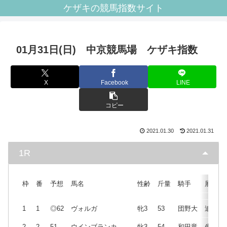
ケザキの競馬指数サイト
01月31日(日) 中京競馬場 ケザキ指数
X
Facebook
LINE
コピー
2021.01.30
2021.01.31
1R
枠
番
予想
馬名
性齢
斤量
騎手
展開
1
1
◎62
ヴォルガ
牝3
53
団野大
追
2
2
51
ウインブランカ
牝3
54
和田竜
先