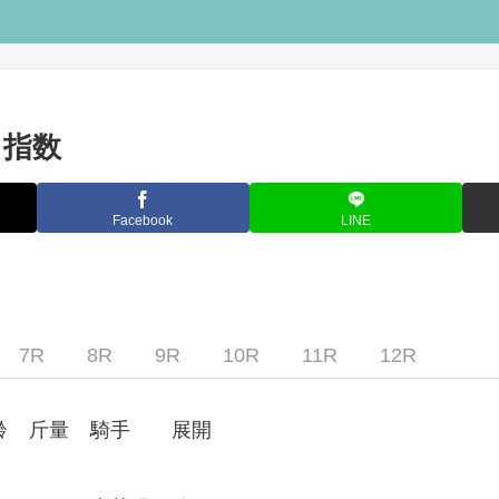
キ指数
Facebook
LINE
7R
8R
9R
10R
11R
12R
齢
斤量
騎手
展開