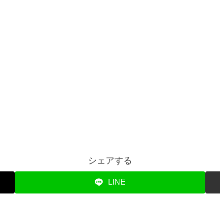
シェアする
LINE