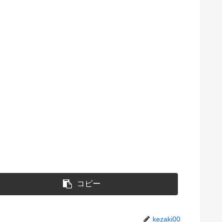
コピー
kezaki00