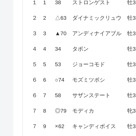
１
1
38
ストロンゲスト
牡3
２
2
△63
ダイナミックリュウ
牡3
３
3
▲70
アンディナイアブル
牡3
４
4
34
タボン
牡3
５
5
53
ジョーコモド
牡3
６
6
○74
モズミツボシ
牡3
６
7
58
サザンステート
牡3
７
8
◎79
モディカ
牝3
７
9
×62
キャンディボイス
牡3