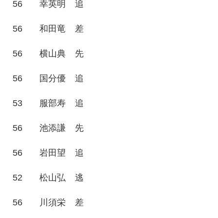
56
幸英明
追
56
和田竜
差
56
横山典
先
56
国分優
追
53
服部寿
追
56
池添謙
先
56
岩田望
追
52
松山弘
逃
56
川須栄
差