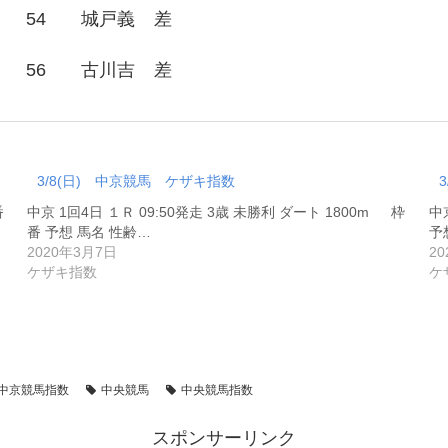
54
城戸義
差
56
古川吉
差
3/8(日) 中京競馬 ケザキ指数
番
中京 1回4日 １Ｒ 09:50発走 3歳 未勝利 ダート 1800m 枠
中京
番 予想 馬名 性齢…
予
2020年3月7日
2
ケザキ指数
ケ
中京競馬指数
中央競馬
中央競馬指数
スポンサーリンク