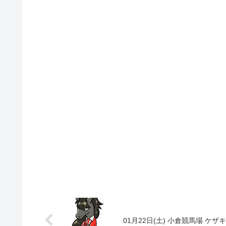
01月22日(土) 小倉競馬場 ケザ