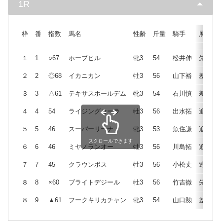
1R
枠
番
指数
馬名
性齢
斤量
騎手
展開
１
1
○67
ホープヒル
牝3
54
松井伸
先
２
2
◎68
イカニカン
牡3
56
山下裕
差
３
3
△61
テキサスホールデム
牝3
54
石川慎
差
４
4
54
ライジングセーラ
牡3
56
出水拓
追
５
5
46
スーパーリーナ
牝3
53
魚住謙
追
スクロールできます
６
6
46
ミヤノランオー
牡3
56
川島拓
追
７
7
45
クラウンボス
牡3
56
小松丈
逃
８
8
×60
ブライトデジール
牡3
56
竹吉徹
先
８
9
▲61
フークキリカチャン
牝3
54
山口勲
差