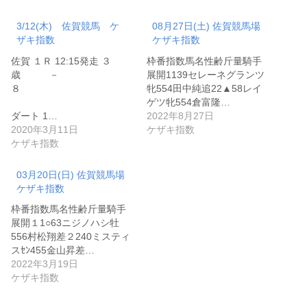
3/12(木) 佐賀競馬 ケ
08月27日(土) 佐賀競馬場
ザキ指数
ケザキ指数
佐賀 １Ｒ 12:15発走 ３
枠番指数馬名性齢斤量騎手
歳 －
展開1139セレーネグランツ
８
牝554田中純追22▲58レイ
ゲツ牝554倉富隆…
ダート 1…
2022年8月27日
2020年3月11日
ケザキ指数
ケザキ指数
03月20日(日) 佐賀競馬場
ケザキ指数
枠番指数馬名性齢斤量騎手
展開１1○63ニジノハシ牡
556村松翔差２240ミスティ
スｾﾝ455金山昇差…
2022年3月19日
ケザキ指数