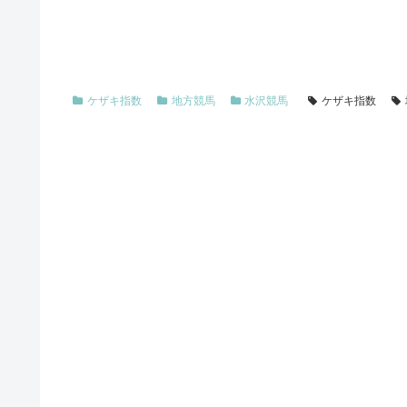
ケザキ指数
地方競馬
水沢競馬
ケザキ指数