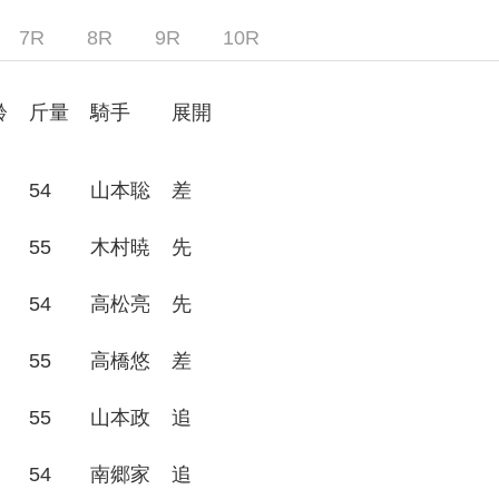
7R
8R
9R
10R
齢
斤量
騎手
展開
54
山本聡
差
55
木村暁
先
54
高松亮
先
55
高橋悠
差
55
山本政
追
54
南郷家
追