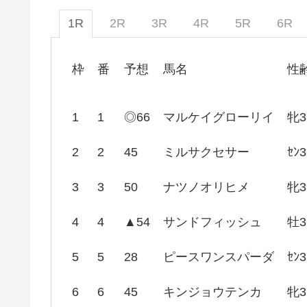
1R
2R
3R
4R
5R
6R
枠
番
予想
馬名
性
1
1
◎66
マルケイグローリイ
牝3
2
2
45
ミルサクセサー
ｾﾝ3
3
3
50
ナツノオリヒメ
牝3
4
4
▲54
サンドフィッシュ
牡3
5
5
28
ピースワンスパーダ
ｾﾝ3
6
6
45
キンジョウテンカ
牝3