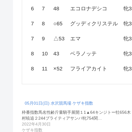
6
7
48
エコロナデシコ
牝3
7
8
○65
グッディクリステル
牝3
7
9
△53
エマ
牝3
8
10
43
ベラノッテ
牝3
8
11
×52
フライアカイト
牝3
05月01日(日) 水沢競馬場 ケザキ指数
枠番指数馬名性齢斤量騎手展開１1▲64キンジトー牡656木
村暁追２244ブライティアサンバ牝754関…
2022年4月30日
ケザキ指数