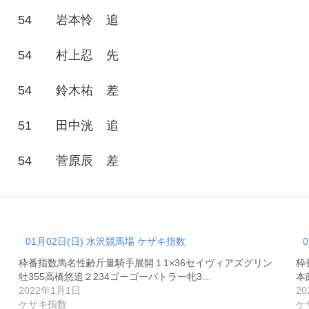
54
岩本怜
追
54
村上忍
先
54
鈴木祐
差
51
田中洸
追
54
菅原辰
差
01月02日(日) 水沢競馬場 ケザキ指数
枠番指数馬名性齢斤量騎手展開１1×36セイヴィアズグリン
枠
牡355高橋悠追２234ゴーゴーバトラー牝3…
本
2022年1月1日
2
ケザキ指数
ケ