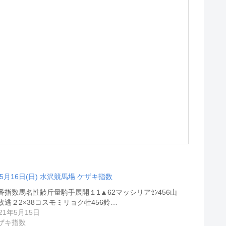
05月16日(日) 水沢競馬場 ケザキ指数
番指数馬名性齢斤量騎手展開１1▲62マッシリアｾﾝ456山
政逃２2×38コスモミリョク牡456鈴…
021年5月15日
ザキ指数