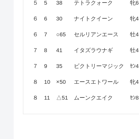
５
5
38
テトラクォーク
牝6
６
6
30
ナイトクイーン
牝4
６
7
○65
セルリアンエース
牡4
７
8
41
イタズラウナギ
牡4
７
9
35
ビクトリーマジック
ｾﾝ4
８
10
×50
エースエトワール
牝4
８
11
△51
ムーンクエイク
ｾﾝ8