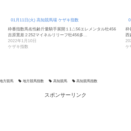
01月11日(火) 高知競馬場 ケザキ指数
枠番指数馬名性齢斤量騎手展開１1△56エレメンタル牡456
枠
吉原寛差２252マイネルリリーフ牡456多…
西
2022年1月10日
2
ケザキ指数
ケ
地方競馬
地方競馬指数
高知競馬
高知競馬指数
スポンサーリンク