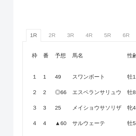
1R
2R
3R
4R
5R
6R
枠
番
予想
馬名
性
１
1
49
スワンボート
牡1
２
2
◎66
エスペランサリュウ
牡8
３
3
25
メイショウサソリザ
牝4
４
4
▲60
サルウェーテ
牡5