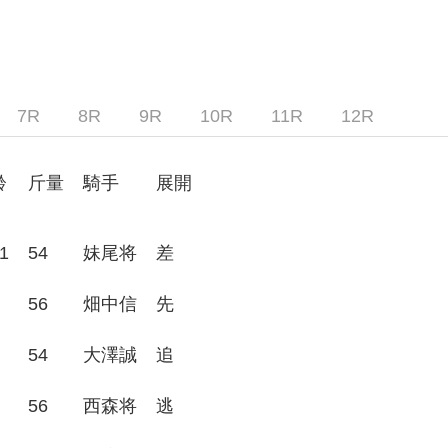
7R
8R
9R
10R
11R
12R
齢
斤量
騎手
展開
1
54
妹尾将
差
56
畑中信
先
54
大澤誠
追
56
西森将
逃