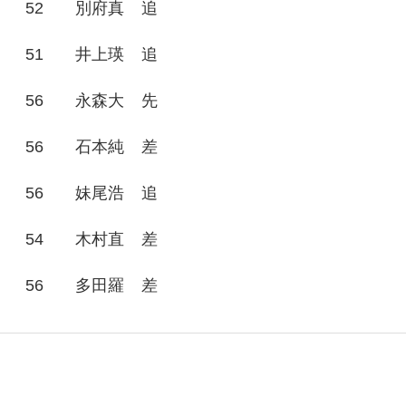
52
別府真
追
51
井上瑛
追
56
永森大
先
56
石本純
差
56
妹尾浩
追
54
木村直
差
56
多田羅
差