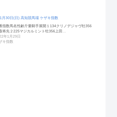
01月30日(日) 高知競馬場 ケザキ指数
番指数馬名性齢斤量騎手展開１134クリノデジャヴ牡356
森将先２225マジカルミント牡356上田…
022年1月29日
ザキ指数