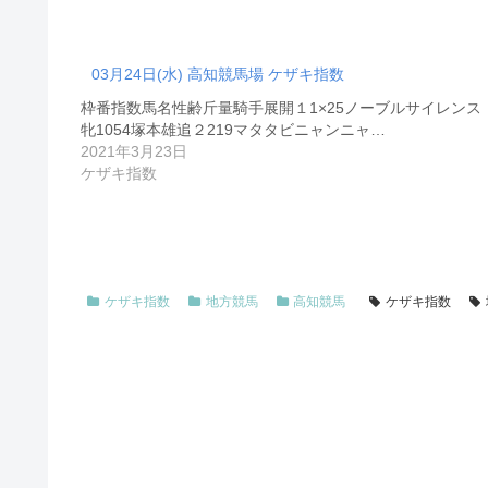
03月24日(水) 高知競馬場 ケザキ指数
枠番指数馬名性齢斤量騎手展開１1×25ノーブルサイレンス
牝1054塚本雄追２219マタタビニャンニャ…
2021年3月23日
ケザキ指数
ケザキ指数
地方競馬
高知競馬
ケザキ指数