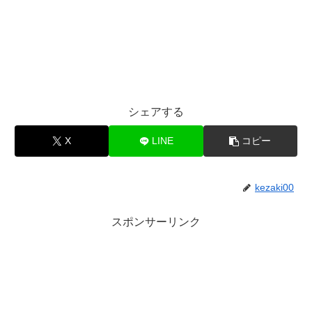
シェアする
X
LINE
コピー
kezaki00
スポンサーリンク