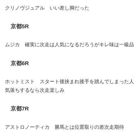
クリノヴジュアル いい差し脚だった
京都5R
ムジカ 確実に次走は人気になるだろうがキレ味は一級品
京都6R
ホットミスト スタート後挟まれ後手を踏んでしまった人
気落ちするなら次走楽しみ
京都7R
アストロノーティカ 勝馬とは位置取りの差次走期待