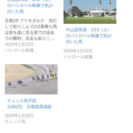
のパトロール映像で気が
付いた馬
京都1R プリモダルク 先行
して粘りこんでの2着勝ち馬
中山競馬場 1/13（土）
は前を楽に見る形での追走
のパトロール映像で気が
での勝利、次走も粘りこ…
付いた馬
2020年1月23日
パトロール映像
2020年1月22日
パトロール映像
チェック馬予想
1/26(日) 京都競馬場版
2020年1月25日
チェック馬